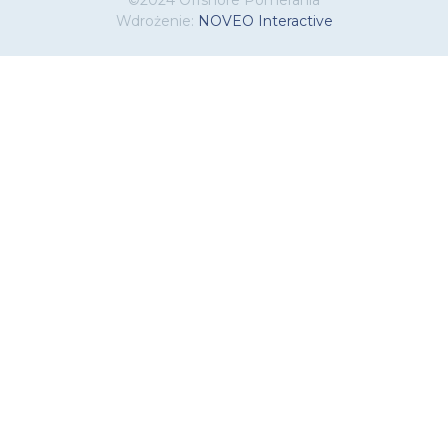
©2024 Offshore Pomerania
Wdrożenie:
NOVEO Interactive